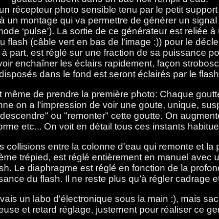
un récepteur photo sensible tenu par le petit support 
é à un montage qui va permettre de générer un signal 
mode ‘pulse’). La sortie de ce générateur est reliée 
au flash (câble vert en bas de l’image :)) pour le décl
 à part, est réglé sur une fraction de sa puissance po
oir enchaîner les éclairs rapidement, façon strobos
isposés dans le fond est seront éclairés par le flash 
t même de prendre la première photo: Chaque goutte 
nne on a l’impression de voir une goute, unique, sus
"descendre" ou "remonter" cette goutte. On augmente 
orme etc... On voit en détail tous ces instants habitue
es collisions entre la colonne d'eau qui remonte et la
trième trépied, est réglé entièrement en manuel avec 
sh. Le diaphragme est réglé en fonction de la profon
sance du flash. Il ne reste plus qu’à régler cadrage e
, j'avais un labo d'électronique sous la main :), mais
euse et retard réglage, justement pour réaliser ce g