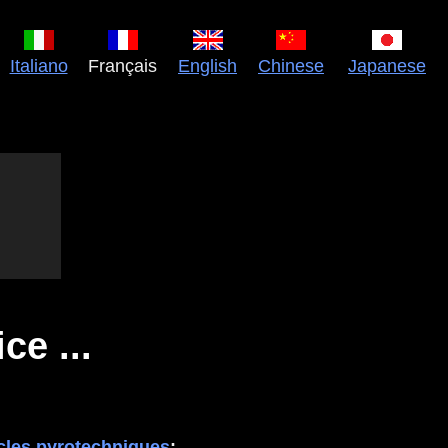
English
Italiano
Français
Chinese
Japanese
ce ...
cles pyrotechniques
: