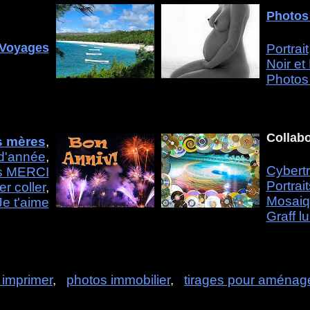
Photos
Voyages
Portrai
Noir et 
Photos
Collabo
s mères
,
 d'année
,
Cybert
s MERCI
Portrai
r coller
,
Mosai
Je t'aime
Graff l
 imprimer
,
photos immobilier
,
tirages pour aména