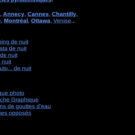
,
Annecy
,
Cannes
,
Chantilly
,
e
,
Montréal
,
Ottawa
,
Venise
...
ing de nuit
rata de nuit
de nuit
 nuit
uto... de nuit
que photo
che Graphique
ons de gouttes d'eau
ues opposés