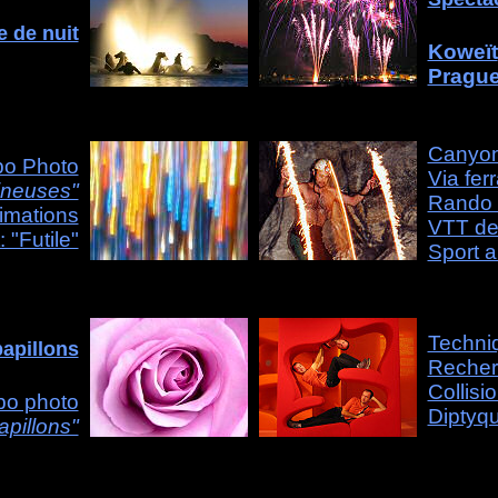
 de nuit
Koweït
Pragu
Canyon
po Photo
Via fer
ineuses"
Rando 
imations
VTT de
 "Futile"
Sport a
Techni
papillons
Recher
Collisi
po photo
Diptyq
apillons"