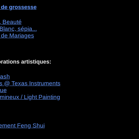
 de grossesse
t, Beauté
Blanc, sépia...
 de Mariages
rations artistiques:
rash
ts @ Texas Instruments
que
umineux / Light Painting
gement Feng Shui