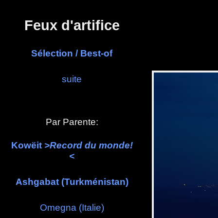
Panneau de gestion des cookies
Feux d'artifice
Sélection / Best-of
suite
Par Parente:
Kowëit
>Record du monde!
<
Ashgabat (Turkménistan)
Omegna (Italie)